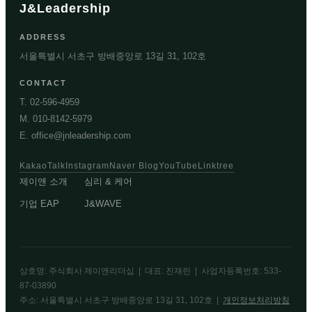
J&Leadership
ADDRESS
서울특별시 서초구 방배중앙로 13길 31, 102호
CONTACT
T. 02-596-4959
M. 010-8142-5979
E. office@jnleadership.com
KakaoTalk
Instagram
Naver Blog
YouTube
Linktree
제이앤 소개
심리 & 케어
기업 EAP
J&WAVE
상호명: 주식회사 제이앤리더십 | 대표: 진재린 | 사업자등록번호: 533-
87-03890
주소: 서울특별시 서초구 방배중앙로 13길 31, 102호 |
개인정보처리방침