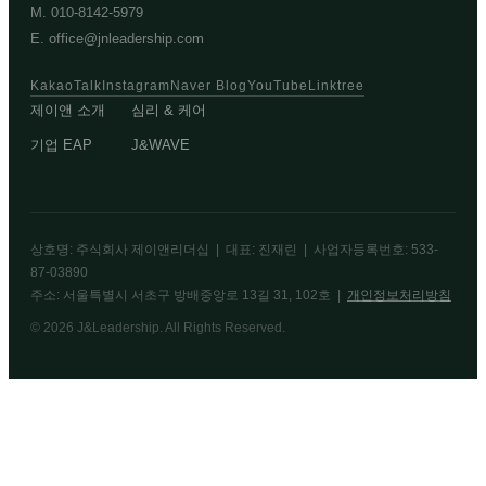
M. 010-8142-5979
E. office@jnleadership.com
KakaoTalk
Instagram
Naver Blog
YouTube
Linktree
제이앤 소개
심리 & 케어
기업 EAP
J&WAVE
상호명: 주식회사 제이앤리더십 | 대표: 진재린 | 사업자등록번호: 533-
87-03890
주소: 서울특별시 서초구 방배중앙로 13길 31, 102호 |
개인정보처리방침
© 2026 J&Leadership. All Rights Reserved.