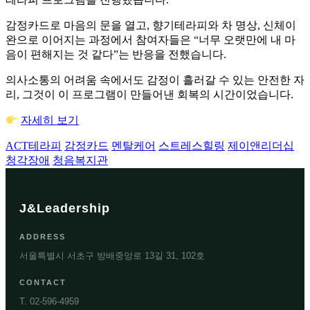
감정카드로 마음의 문을 열고, 향기테라피와 차 명상, 신체이
완으로 이어지는 과정에서 참여자들은 “너무 오랫만에 내 마
음이 편해지는 것 같다”는 반응을 전했습니다.
의사소통의 어려움 속에서도 감정이 흘러갈 수 있는 안전한 자
리, 그것이 이 프로그램이 만들어낸 회복의 시간이었습니다.
자세히 보기
ACT테라피
감정카드
멘탈케어
스트레스힐링
제이앤리더십
청각장애
청음복지관
J&Leadership
ADDRESS
서울특별시 서초구 방배중앙로 13길 31, 102호
CONTACT
T. 02-596-4959