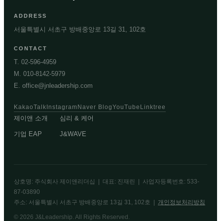
ADDRESS
서울특별시 서초구 방배중앙로 13길 31, 102호
CONTACT
T. 02-596-4959
M. 010-8142-5979
E. office@jnleadership.com
KakaoTalk
Instagram
Naver Blog
YouTube
Linktree
제이앤 소개
심리 & 케어
기업 EAP
J&WAVE
상호명: 주식회사 제이앤리더십 | 대표: 진재린 | 사업자등록번호: 533-
87-03890
주소: 서울특별시 서초구 방배중앙로 13길 31, 102호 |
개인정보처리방침
© 2026 J&Leadership. All Rights Reserved.